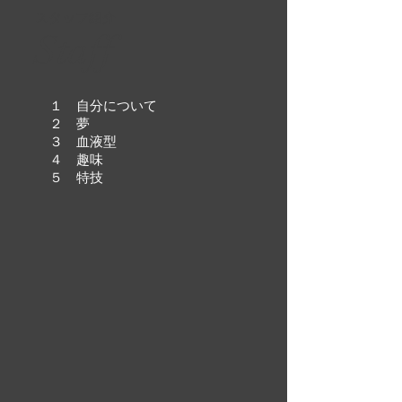
スタッフ紹介
Staff
１ 自分について
２ 夢
３ 血液型
４ 趣味
５ 特技