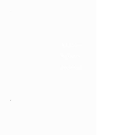
Set Up
シャンプー
¥2,500〜
¥3,000〜
ブロー
¥6,000〜
アップ
Body Salon
シェービング（眉カットあり）