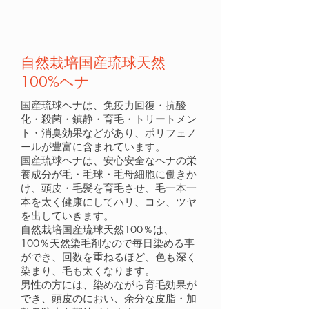
細い毛でお悩みの方
​男性の方必見！
自然栽培国産琉球天然
100%ヘナ
国産琉球ヘナは、免疫力回復・抗酸
化・殺菌・鎮静・育毛・トリートメン
ト・消臭効果などがあり、ポリフェノ
ールが豊富に含まれています。
国産琉球ヘナは、安心安全なヘナの栄
養成分が毛・毛球・毛母細胞に働きか
け、頭皮・毛髪を育毛させ、毛一本一
本を太く健康にしてハリ、コシ、ツヤ
を出していきます。
自然栽培国産琉球天然100％は、
100％天然染毛剤なので毎日染める事
ができ、回数を重ねるほど、色も深く
染まり、毛も太くなります。
男性の方には、染めながら育毛効果が
でき、頭皮のにおい、余分な皮脂・加