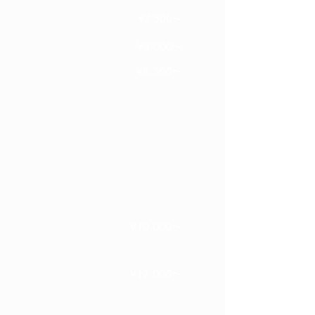
アルカリカラー
¥7,500〜
マニキュア
¥8,000〜
ヘナ
¥8,500〜
インドから直輸入している天
然ヘナのみ使用したトリート
メント染料です。
繰り返し行うことでハリやコ
シが出て目に見えて毛髪に変
化が表れます。育毛効果もご
ざいます。
詳細はこちら
琉球ヘナ（S）
※ブロー別
¥10,000〜
琉球ヘナ／インディゴ（S）
¥12,000〜
お帰り琉球ヘナ（S）