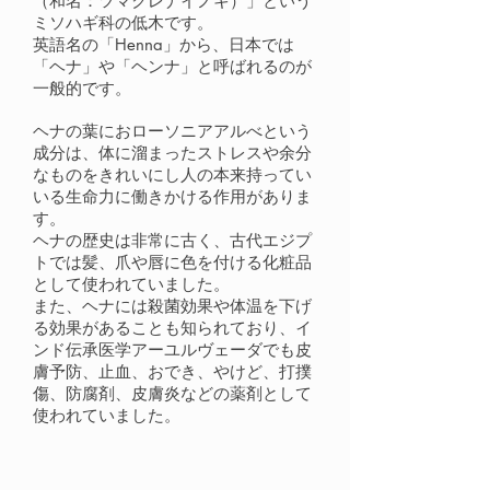
（和名：ツマクレナイノキ）」という
ミソハギ科の低木です。
英語名の「Henna」から、日本では
「ヘナ」や「ヘンナ」と呼ばれるのが
一般的です。
ヘナの葉におローソニアアルべという
成分は、体に溜まったストレスや余分
なものをきれいにし人の本来持ってい
いる生命力に働きかける作用がありま
す。
ヘナの歴史は非常に古く、古代エジプ
トでは髪、爪や唇に色を付ける化粧品
として使われていました。
また、ヘナには殺菌効果や体温を下げ
る効果があることも知られており、イ
ンド伝承医学アーユルヴェーダでも皮
膚予防、止血、おでき、やけど、打撲
傷、防腐剤、皮膚炎などの薬剤として
使われていました。