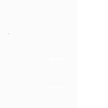
シャンプー別中学生までの方
（高校生は、¥4,500になります。）
Perm
ベーシック
¥10,000〜
（
シャンプー、ブロー込）※カット
別
＊カットされない場合は、ブローは別
料金です。
アイロンストレート
¥22,000〜
※カット別